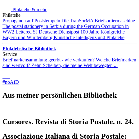
Philatelie & mehr
Philatelie
Propaganda auf Poststempeln
Die TranSorMA Briefsortiermaschine
The postal stationery in Serbia during the German Occupation in
WW2
Lettered SJ
Deutsche Dienstpost
100 Jahre Königreiche
Bayern und Württemberg
Künstliche Intelligenz und Philatelie
Philatelistische Bibliothek
Service
Briefmarkensammlung geerbt - wie verkaufen?
Welche Briefmarken
sind wertvoll?
Zehn Scheiben, die meine Welt bewegten ...
#noAfD
Aus meiner persönlichen Bibliothek
Cursores. Revista di Storia Postale. n. 24.
Associazione Italiana di Storia Postale;