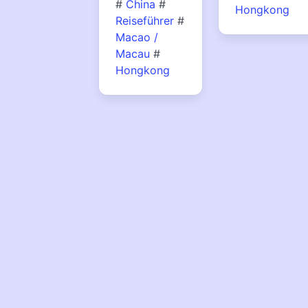
#
China
#
Hongkong
Reiseführer
#
Macao /
Macau
#
Hongkong