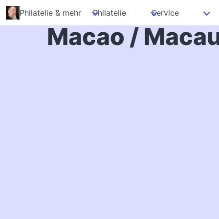
Philatelie & mehr
Philatelie
Service
Macao / Maca