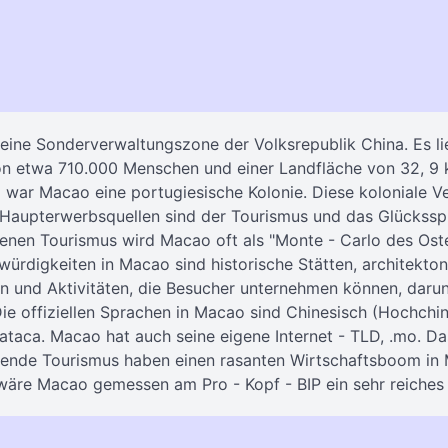
eine Sonderverwaltungszone der Volksrepublik China. Es li
n etwa 710.000 Menschen und einer Landfläche von 32, 9 k
9 war Macao eine portugiesische Kolonie. Diese koloniale V
 Haupterwerbsquellen sind der Tourismus und das Glücksspi
enen Tourismus wird Macao oft als "Monte - Carlo des Ost
würdigkeiten in Macao sind historische Stätten, architekt
en und Aktivitäten, die Besucher unternehmen können, darun
e offiziellen Sprachen in Macao sind Chinesisch (Hochchin
Pataca. Macao hat auch seine eigene Internet - TLD, .mo. 
ierende Tourismus haben einen rasanten Wirtschaftsboom in
wäre Macao gemessen am Pro - Kopf - BIP ein sehr reiches