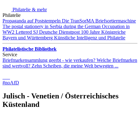
Philatelie & mehr
Philatelie
Propaganda auf Poststempeln
Die TranSorMA Briefsortiermaschine
The postal stationery in Serbia during the German Occupation in
WW2
Lettered SJ
Deutsche Dienstpost
100 Jahre Königreiche
Bayern und Württemberg
Künstliche Intelligenz und Philatelie
Philatelistische Bibliothek
Service
Briefmarkensammlung geerbt - wie verkaufen?
Welche Briefmarken
sind wertvoll?
Zehn Scheiben, die meine Welt bewegten ...
#noAfD
Julisch - Venetien / Österreichisches
Küstenland